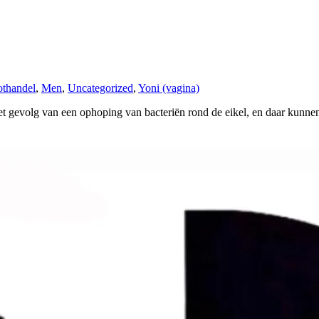
thandel
,
Men
,
Uncategorized
,
Yoni (vagina)
et gevolg van een ophoping van bacteriën rond de eikel, en daar kunnen