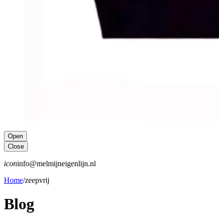
Open
Close
icon
info@melmijneigenlijn.nl
Home
/
zeepvrij
Blog